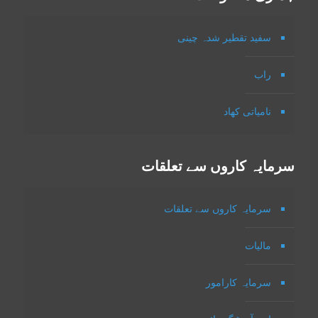
سفید تقطیر شدہ چینی
راب
نامیاتی کھاد
سرمایہ کاروں سے تعلقات
سرمایہ کاروں سے تعلقات
مالیات
سرمایہ کارامور