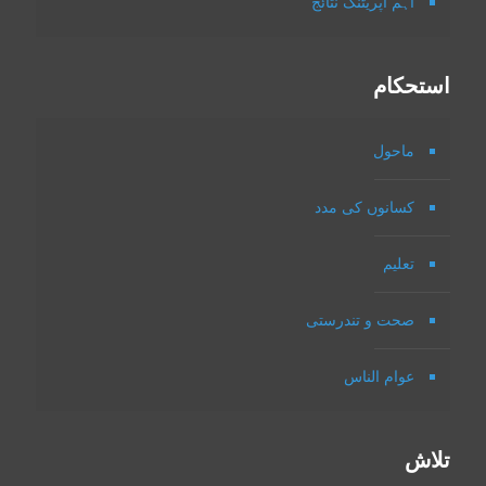
اہم آپریٹنگ نتائج
استحکام
ماحول
کسانوں کی مدد
تعلیم
صحت و تندرستی
عوام الناس
تلاش