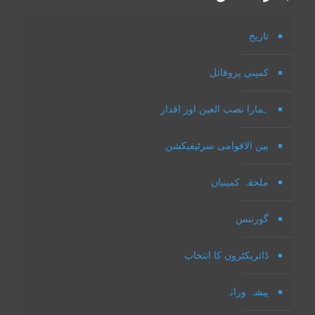
تاریخ
کمپنی پروفائل
ہمارا نصب العین اور اقدار
بین الاقوامی سرٹیفیکشن
ملحقہ کمپنیاں
گورننس
ڈائریکٹروں کا انتخاب
پیشہ ورانہ