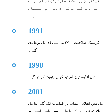
فیکٹیشن ریملٹ فاسفیٹیشن ڈی آر پی سے
بدل دیا گیا جو کہ آج بھی زیرِاستعمال
ہے۔
1991
کرشنگ صلاحیت ۲۷۰۰ ٹی سی ڈی تک بڑھا دی
گئی۔
1998
تھل انڈیسٹریز لمیٹیڈ کو پرایئویٹ کر دیا گیا۔
2001
مِل میں انقلابی پیمانے پر اقدامات کئے گئے، نیا مِل
پلانٹ، ٹربائن، ایک نیا مِل ہاوٰس، پاور ہاوٰس اور