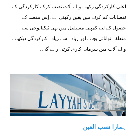
اعلی کارکردگی رکھنے والے آلات نصب کرکے کارکردگی کے
نقصانات کم کرنے میں یقین رکھتی ہے، اِس مقصد کے
حصول کے لیے کمپنی مستقبل میں بھی ٹیکنالوجی سے
متعلقہ توانائی بچانے اور زیادہ سے زیادہ کارکردگی دیکھانے
والے آلات میں سرمایہ کاری کرتی رہے گی۔
ہمارا نصب العین