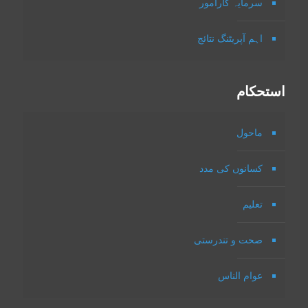
سرمایہ کارامور
اہم آپریٹنگ نتائج
استحکام
ماحول
کسانوں کی مدد
تعلیم
صحت و تندرستی
عوام الناس