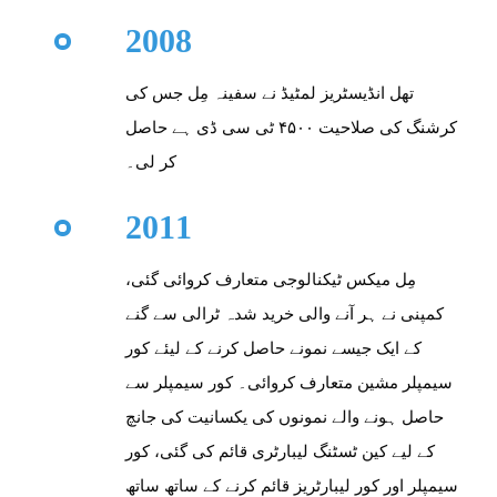
2008
تھل انڈیسٹریز لمٹیڈ نے سفینہ مِل جس کی
کرشنگ کی صلاحیت ۴۵۰۰ ٹی سی ڈی ہے حاصل
کر لی۔
2011
مِل میکس ٹیکنالوجی متعارف کروائی گئی،
کمپنی نے ہر آنے والی خرید شدہ ٹرالی سے گنے
کے ایک جیسے نمونے حاصل کرنے کے لیئے کور
سیمپلر مشین متعارف کروائی۔ کور سیمپلر سے
حاصل ہونے والے نمونوں کی یکسانیت کی جانچ
کے لیے کین ٹسٹنگ لیبارٹری قائم کی گئی، کور
سیمپلر اور کور لیبارٹریز قائم کرنے کے ساتھ ساتھ