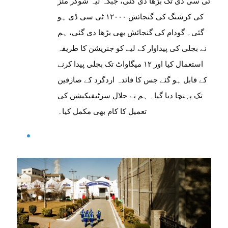
ٹی سی ڈی تک بڑھا دی گئی، جبکہ لیہ شوگر ملز
کی کرشنگ کی گنجائش ۱۲۰۰۰ ٹی سی ڈی ہو
گئی۔ گودام کی گنجائش بھی بڑھا دی گئی، ہم
نے بجلی کی پیداوار کے لیے کو جنریشن کا طریقہ
استعمال کیا اور ۱۲ میگاواٹ تک بجلی پیدا کرنے
کے قابل ہو گئے جس کا فائدہ اردگرد کے صارفین
تک پہنچا دیا گیا۔ ہم نے حلال سرٹیفیکیشن کی
تعمیل کا کام بھی مکمل کیا۔