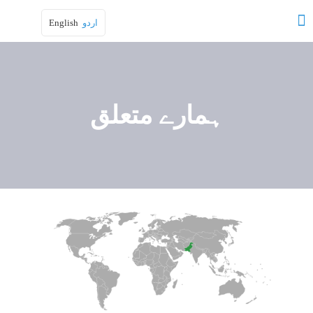
اردو
English
ہمارے متعلق