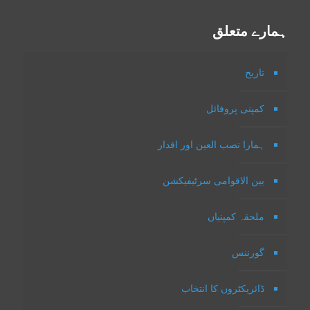
ہمارے متعلق
تاریخ
کمپنی پروفائل
ہمارا نصب العین اور اقدار
بین الاقوامی سرٹیفیکشن
ملحقہ کمپنیاں
گورننس
ڈائریکٹروں کا انتخاب