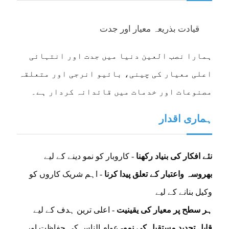
قیادت بذریعہ معیار اور جدت
ہمارا نصب العین دنیا میں جدت اور انتہائی
اعلی معیار کی چینی، بائیو انرجی اور متعلقہ
مصنوعات اور خدمات میں قائدانہ کردار ہے۔
ہماری اقدار
نئے افکار کی بنیاد رکھنا
- کاروبار کو نمو دینے کے لیے
بھروسہ واعتبار کے تعلق پیدا کرنا
- اہم شریک کاروں کو
وکیل بنانے کے لیے
ہر سطح پر معیار کی یقینیت
- اعلی ترین ہدف کے لیے
قابل تجدید مستقبل کی نمو
- عوام الناس کی حفاظت اور