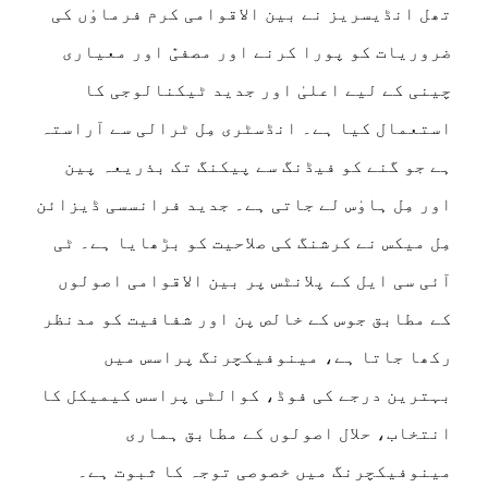
تھل انڈیسریز نے بین الاقوامی کرم فرماوٰں کی
ضروریات کو پورا کرنے اور مصفیّٰ اور معیاری
چینی کے لیے اعلیٰ اور جدید ٹیکنالوجی کا
استعمال کیا ہے۔ انڈسٹری مِل ٹرالی سے آراستہ
ہے جو گنے کو فیڈنگ سے پیکنگ تک بذریعہ پین
اور مِل ہاوٰس لے جاتی ہے۔ جدید فرانسسی ڈیزائن
مِل میکس نے کرشنگ کی صلاحیت کو بڑھایا ہے۔ ٹی
آئی سی ایل کے پلانٹس پر بین الاقوامی اصولوں
کے مطابق جوس کے خالص پن اور شفافیت کو مدنظر
رکھا جاتا ہے، مینوفیکچرنگ پراسس میں
بہترین درجے کی فوڈ، کوالٹی پراسس کیمیکل کا
انتخاب، حلال اصولوں کے مطابق ہماری
مینوفیکچرنگ میں خصوصی توجہ کا ثبوت ہے۔