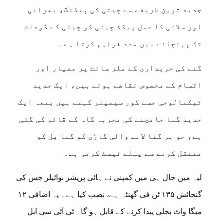
جدید ترین طریقے سے چینی کی پیکنگ، بھرائی
اور سلائی کا عمل پیکڈ چینی کو چینی کے گودام
تک پہنچانے میں مدد فراہم کرتا ہے۔
گنے کی خریداری کے ملز سائٹ پر معیار اور
اقسام کے مخصوص تقاضے ہوتے ہیں، ایک جدید
ٹیکنالوجی جسے کور سیمپلر کہتے ہیں بمعہ ایک
جدید گنا جانچنے کی تجربہ گاہ کے قائم کی گئی
ہے، جو ہر گنا لانے والی گاڑی کو گنا مِل کو
منتقل کرنے سے پہلے ٹیسٹ کرتی ہے۔
لیہ میں حال ہی میں کمپنی نے ہائی پریشر بوائیلر جس کی
گنجائش ۱۳۵ ٹن فی گھنٹہ ہے، نصب کیا ہے۔ یہ اضافی ۱۲
میگا واٹ بجلی پیدا کرنے کے قابل ہو گا۔ ٹی آئی سی ایل